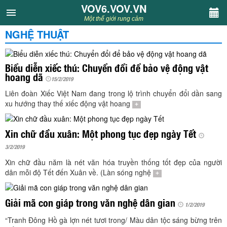
VOV6.VOV.VN
VOV6.VOV.VN
Một thế giới rung cảm
NGHỆ THUẬT
CHUYÊN MỤC
Khách VOV6
Biểu diễn xiếc thú: Chuyển đổi để bảo vệ động vật
hoang dã
15/2/2019
Văn học
Liên đoàn Xiếc Việt Nam đang trong lộ trình chuyển đổi dần sang
xu hướng thay thế xiếc động vật hoang
+
Nghệ thuật
Xin chữ đầu xuân: Một phong tục đẹp ngày Tết
Sân khấu
3/2/2019
Xin chữ đầu năm là nét văn hóa truyền thống tốt đẹp của người
Thiếu nhi
dân mỗi độ Tết đến Xuân về. (Làn sóng nghệ
+
Kết nối VOV6
Giải mã con giáp trong văn nghệ dân gian
1/2/2019
“Tranh Đông Hồ gà lợn nét tươi trong/ Màu dân tộc sáng bừng trên