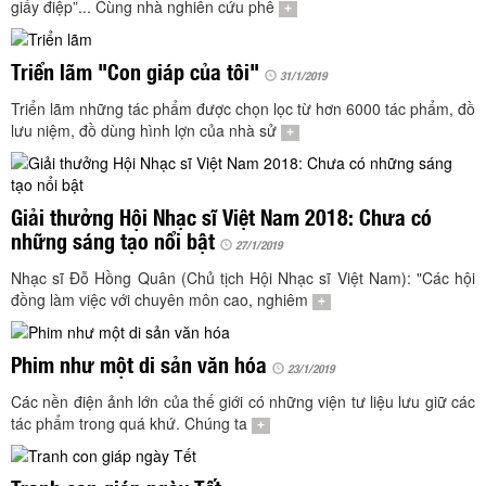
TÌM KIẾM
giấy điệp”... Cùng nhà nghiên cứu phê
+
Vận hành bởi QI Corp
Triển lãm "Con giáp của tôi"
31/1/2019
Triển lãm những tác phẩm được chọn lọc từ hơn 6000 tác phẩm, đồ
lưu niệm, đồ dùng hình lợn của nhà sử
+
Giải thưởng Hội Nhạc sĩ Việt Nam 2018: Chưa có
những sáng tạo nổi bật
27/1/2019
Nhạc sĩ Đỗ Hồng Quân (Chủ tịch Hội Nhạc sĩ Việt Nam): "Các hội
đồng làm việc với chuyên môn cao, nghiêm
+
Phim như một di sản văn hóa
23/1/2019
Các nền điện ảnh lớn của thế giới có những viện tư liệu lưu giữ các
tác phẩm trong quá khứ. Chúng ta
+