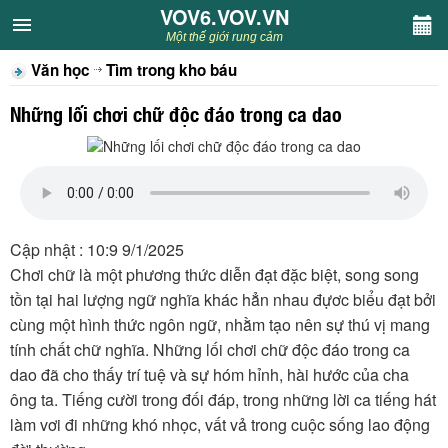
VOV6.VOV.VN
VOV6.VOV.VN
Một thế giới rung cảm
Văn học
Tìm trong kho báu
CHUYÊN MỤC
Những lối chơi chữ độc đáo trong ca dao
Khách VOV6
Văn học
Nghệ thuật
Cập nhật : 10:9 9/1/2025
Chơi chữ là một phương thức diễn đạt đặc biệt, song song
Sân khấu
tồn tại hai lượng ngữ nghĩa khác hẳn nhau đựơc biểu đạt bởi
cùng một hình thức ngôn ngữ, nhằm tạo nên sự thú vị mang
Thiếu nhi
tính chất chữ nghĩa. Những lối chơi chữ độc đáo trong ca
dao đã cho thấy trí tuệ và sự hóm hỉnh, hài hước của cha
Kết nối VOV6
ông ta. Tiếng cười trong đối đáp, trong những lời ca tiếng hát
làm vơi đi những khó nhọc, vất vả trong cuộc sống lao động