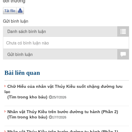
đời thường
TÌM KIẾM
Vận hành bởi QI Corp
Gửi bình luận
Danh sách bình luận
Chưa có bình luận nào
Gửi bình luận
Bài liên quan
Chữ Hiếu của nhân vật Thúy Kiều suốt chặng đường lưu
lạc
(Tìm trong kho báu)
25/7/2026
Nhân vật Thúy Kiều trên bước đường tu hành (Phần 2)
(Tìm trong kho báu)
17/7/2026
Nhân vật Thúy Kiều trên bước đường tu hành (Phần 1)