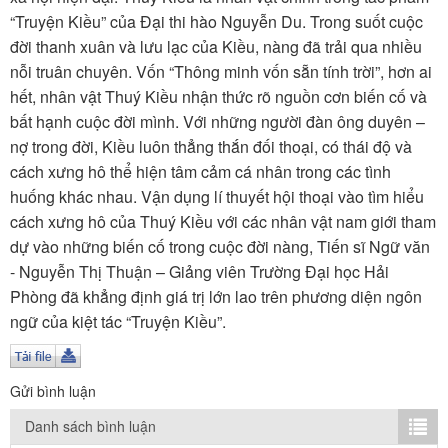
TÌM KIẾM
“Truyện Kiều” của Đại thi hào Nguyễn Du. Trong suốt cuộc
đời thanh xuân và lưu lạc của Kiều, nàng đã trải qua nhiều
Vận hành bởi QI Corp
nỗi truân chuyên. Vốn “Thông minh vốn sẵn tính trời”, hơn ai
hết, nhân vật Thuý Kiều nhận thức rõ nguồn cơn biến cố và
bất hạnh cuộc đời mình. Với những người đàn ông duyên –
nợ trong đời, Kiều luôn thẳng thắn đối thoại, có thái độ và
cách xưng hô thể hiện tâm cảm cá nhân trong các tình
huống khác nhau. Vận dụng lí thuyết hội thoại vào tìm hiểu
cách xưng hô của Thuý Kiều với các nhân vật nam giới tham
dự vào những biến cố trong cuộc đời nàng, Tiến sĩ Ngữ văn
- Nguyễn Thị Thuận – Giảng viên Trường Đại học Hải
Phòng đã khẳng định giá trị lớn lao trên phương diện ngôn
ngữ của kiệt tác “Truyện Kiều”.
Gửi bình luận
Danh sách bình luận