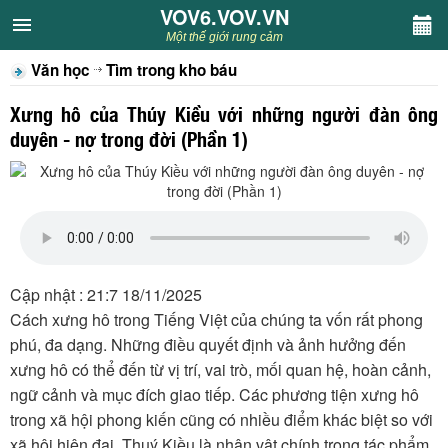
VOV6.VOV.VN
VOV6.VOV.VN
Một thế giới rung cảm
Văn học
Tìm trong kho báu
CHUYÊN MỤC
Xưng hô của Thúy Kiều với những người đàn ông
Khách VOV6
duyên - nợ trong đời (Phần 1)
Văn học
Nghệ thuật
Sân khấu
Cập nhật : 21:7 18/11/2025
Cách xưng hô trong Tiếng Việt của chúng ta vốn rất phong
Thiếu nhi
phú, đa dạng. Những điều quyết định và ảnh hưởng đến
xưng hô có thể đến từ vị trí, vai trò, mối quan hệ, hoàn cảnh,
Kết nối VOV6
ngữ cảnh và mục đích giao tiếp. Các phương tiện xưng hô
trong xã hội phong kiến cũng có nhiều điểm khác biệt so với
xã hội hiện đại. Thuý Kiều là nhân vật chính trong tác phẩm