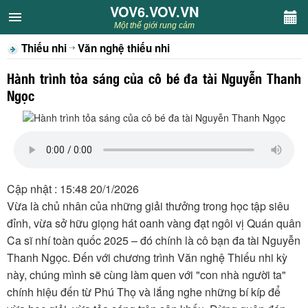
VOV6.VOV.VN
VOV6.VOV.VN
Một thế giới rung cảm
Thiếu nhi
Văn nghệ thiếu nhi
CHUYÊN MỤC
Hành trình tỏa sáng của cô bé đa tài Nguyễn Thanh
Khách VOV6
Ngọc
Văn học
Nghệ thuật
Cập nhật : 15:48 20/1/2026
Sân khấu
Vừa là chủ nhân của những giải thưởng trong học tập siêu
đỉnh, vừa sở hữu giọng hát oanh vàng đạt ngôi vị Quán quân
Thiếu nhi
Ca sĩ nhí toàn quốc 2025 – đó chính là cô bạn đa tài Nguyễn
Thanh Ngọc. Đến với chương trình Văn nghệ Thiếu nhi kỳ
Kết nối VOV6
này, chúng mình sẽ cùng làm quen với "con nhà người ta"
chính hiệu đến từ Phú Thọ và lắng nghe những bí kíp để