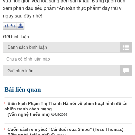
vừa học giỏi, vừa tỏa sáng trên sân khấu. Đừng quên đón
TÌM KIẾM
xem phần đầu tiểu phẩm "An toàn thực phẩm" đầy thú vị
ngay sau đây nhé!
Vận hành bởi QI Corp
Gửi bình luận
Danh sách bình luận
Chưa có bình luận nào
Gửi bình luận
Bài liên quan
Biên kịch Phạm Thị Thanh Hà nói về phim hoạt hình đề tài
chiến tranh cách mạng
(Văn nghệ thiếu nhi)
7/8/2026
Cuốn sách em yêu: "Cái đuôi của Shibu" (Tess Thomas)
(Văn nghệ thiếu nhi)