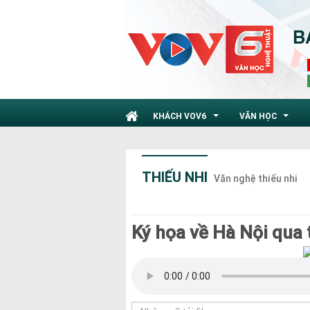
KHÁCH VOV6
VĂN HỌC
...
...
THIẾU NHI
Văn nghệ thiếu nhi
Ký họa về Hà Nội qua 