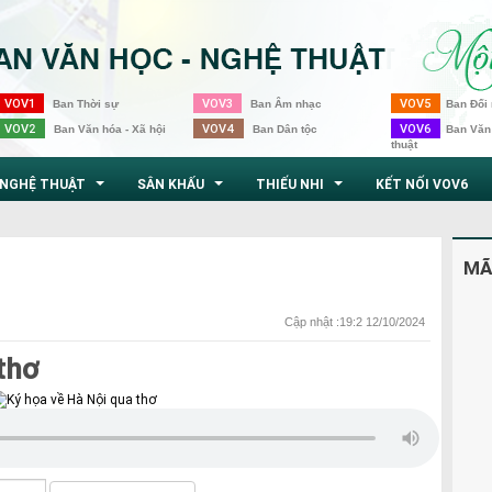
VOV1
VOV3
VOV5
Ban Thời sự
Ban Âm nhạc
Ban Đối 
VOV2
VOV4
VOV6
Ban Văn hóa - Xã hội
Ban Dân tộc
Ban Văn
thuật
NGHỆ THUẬT
SÂN KHẤU
THIẾU NHI
KẾT NỐI VOV6
...
...
...
MÃ
Cập nhật :19:2 12/10/2024
thơ