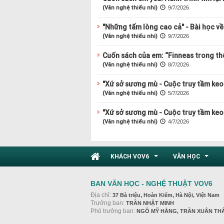
(Văn nghệ thiếu nhi)
9/7/2026
"Những tấm lòng cao cả" - Bài học về 
(Văn nghệ thiếu nhi)
9/7/2026
Cuốn sách của em: “Finneas trong thế
(Văn nghệ thiếu nhi)
8/7/2026
"Xứ sở sương mù - Cuộc truy tầm keo 
(Văn nghệ thiếu nhi)
5/7/2026
"Xứ sở sương mù - Cuộc truy tầm keo 
(Văn nghệ thiếu nhi)
4/7/2026
KHÁCH VOV6
VĂN HỌC
...
...
BAN VĂN HỌC - NGHỆ THUẬT VOV6
Địa chỉ:
37 Bà triệu, Hoàn Kiếm, Hà Nội, Việt Nam
Trưởng ban:
TRẦN NHẬT MINH
Phó trưởng ban:
NGÔ MỸ HẰNG, TRẦN XUÂN TH