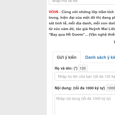
VOV6 -
Cùng với những lớp trầm tích 
trung, hiện đại của một đô thị đang p
sát tinh tế, mỗi địa danh, mỗi con đư
từ xúc cảm đó, tác giả Huỳnh Mai Liê
“Bay qua Hồ Gươm”... (Văn nghệ thiếu