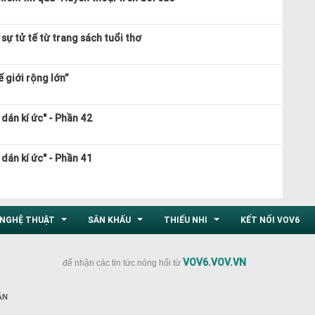
sự tử tế từ trang sách tuổi thơ
 giới rộng lớn”
dán kí ức" - Phần 42
dán kí ức" - Phần 41
NGHỆ THUẬT
SÂN KHẤU
THIẾU NHI
KẾT NỐI VOV6
...
...
...
VOV6.VOV.VN
để nhận các tin tức nóng hổi từ
ÂN