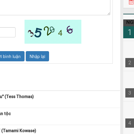
NG
1
2
3
bu" (Tess Thomas)
ân tộc
4
” (Tamami Kowase)