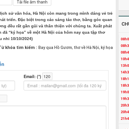
lịch sử văn hóa, Hà Nội còn mang trong mình dáng vẻ trẻ
hát triển. Đặc biệt trong các sáng tác thơ, bằng góc quan
CH
ờng đều rất gần gũi và thân thiện với chúng ta. Xuất phát
n đã “ký họa” về một Hà Nội của hôm nay qua tập thơ
 nhi 10/10/2024)
08h0
08h3
Từ khóa tìm kiếm :
Bay qua Hồ Gươm
thơ về Hà Nội
ký họa
,
,
08h4
10h4
13h0
14h3
18h1
18h3
19h0
19h3
20h3
20h4
21h4
22h3