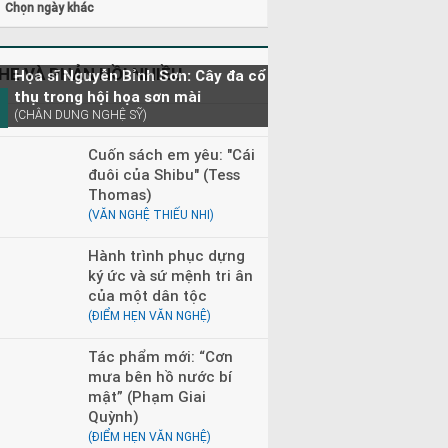
Chọn ngày khác
HE VÀ PHẢN HỒI NHIỀU
Họa sĩ Nguyễn Bỉnh Sơn: Cây đa cổ
thụ trong hội họa sơn mài
(CHÂN DUNG NGHỆ SỸ)
Cuốn sách em yêu: "Cái
đuôi của Shibu" (Tess
Thomas)
(VĂN NGHỆ THIẾU NHI)
Hành trình phục dựng
ký ức và sứ mệnh tri ân
của một dân tộc
(ĐIỂM HẸN VĂN NGHỆ)
Tác phẩm mới: “Cơn
mưa bên hồ nước bí
mật” (Phạm Giai
Quỳnh)
(ĐIỂM HẸN VĂN NGHỆ)