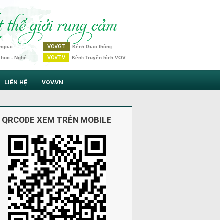
VOVGT
ngoại
Kênh Giao thông
VOVTV
 học - Nghệ
Kênh Truyền hình VOV
LIÊN HỆ
VOV.VN
 QRCODE XEM TRÊN MOBILE