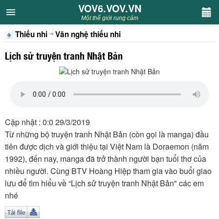
VOV6.VOV.VN
VOV6.VOV.VN
Một thế giới rung cảm
Thiếu nhi
Văn nghệ thiếu nhi
CHUYÊN MỤC
Lịch sử truyện tranh Nhật Bản
Khách VOV6
Văn học
Nghệ thuật
Cập nhật : 0:0 29/3/2019
Từ những bộ truyện tranh Nhật Bản (còn gọi là manga) đầu
Sân khấu
tiên được dịch và giới thiệu tại Việt Nam là Doraemon (năm
1992), đến nay, manga đã trở thành người bạn tuổi thơ của
Thiếu nhi
nhiều người. Cùng BTV Hoàng Hiệp tham gia vào buổi giao
lưu để tìm hiểu về “Lịch sử truyện tranh Nhật Bản" các em
Kết nối VOV6
nhé