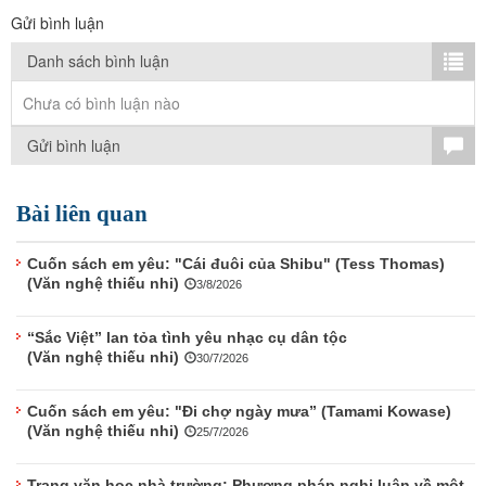
TÌM KIẾM
Gửi bình luận
Vận hành bởi QI Corp
Danh sách bình luận
Chưa có bình luận nào
Gửi bình luận
Bài liên quan
Cuốn sách em yêu: "Cái đuôi của Shibu" (Tess Thomas)
(Văn nghệ thiếu nhi)
3/8/2026
“Sắc Việt” lan tỏa tình yêu nhạc cụ dân tộc
(Văn nghệ thiếu nhi)
30/7/2026
Cuốn sách em yêu: "Đi chợ ngày mưa” (Tamami Kowase)
(Văn nghệ thiếu nhi)
25/7/2026
Trang văn học nhà trường: Phương pháp nghị luận về một