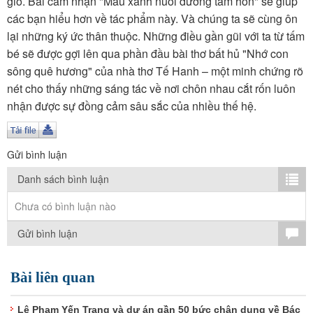
gió. Bài cảm nhận "Màu xanh nuôi dưỡng tâm hồn" sẽ giúp
TÌM KIẾM
các bạn hiểu hơn về tác phẩm này. Và chúng ta sẽ cùng ôn
lại những ký ức thân thuộc. Những điều gần gũi với ta từ tấm
Vận hành bởi QI Corp
bé sẽ được gợi lên qua phần đầu bài thơ bất hủ "Nhớ con
sông quê hương" của nhà thơ Tế Hanh – một minh chứng rõ
nét cho thấy những sáng tác về nơi chôn nhau cắt rốn luôn
nhận được sự đồng cảm sâu sắc của nhiều thế hệ.
Gửi bình luận
Danh sách bình luận
Chưa có bình luận nào
Gửi bình luận
Bài liên quan
Lê Phạm Yến Trang và dự án gần 50 bức chân dung về Bác