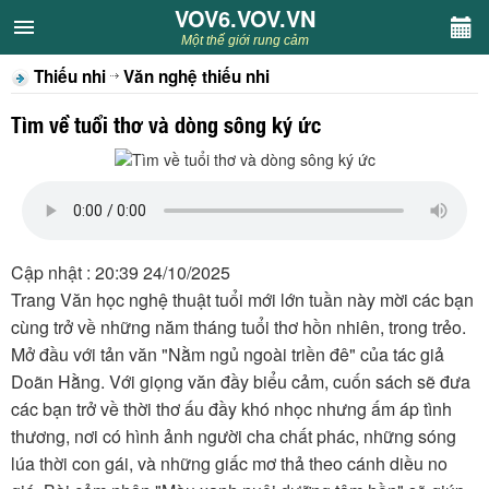
VOV6.VOV.VN
VOV6.VOV.VN
Một thế giới rung cảm
Thiếu nhi
Văn nghệ thiếu nhi
CHUYÊN MỤC
Tìm về tuổi thơ và dòng sông ký ức
Khách VOV6
Văn học
Nghệ thuật
Cập nhật : 20:39 24/10/2025
Trang Văn học nghệ thuật tuổi mới lớn tuần này mời các bạn
Sân khấu
cùng trở về những năm tháng tuổi thơ hồn nhiên, trong trẻo.
Mở đầu với tản văn "Nằm ngủ ngoài triền đê" của tác giả
Thiếu nhi
Doãn Hằng. Với giọng văn đầy biểu cảm, cuốn sách sẽ đưa
các bạn trở về thời thơ ấu đầy khó nhọc nhưng ấm áp tình
Kết nối VOV6
thương, nơi có hình ảnh người cha chất phác, những sóng
lúa thời con gái, và những giấc mơ thả theo cánh diều no