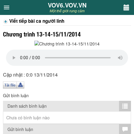
VOV6.VOV.VN
VOV6.VOV.VN
Một thế giới rung cảm
Viết tiếp bài ca người lính
CHUYÊN MỤC
Chương trình 13-14-15/11/2014
Khách VOV6
Văn học
Nghệ thuật
Cập nhật : 0:0 13/11/2014
Sân khấu
Gửi bình luận
Thiếu nhi
Danh sách bình luận
Kết nối VOV6
Chưa có bình luận nào
Gửi bình luận