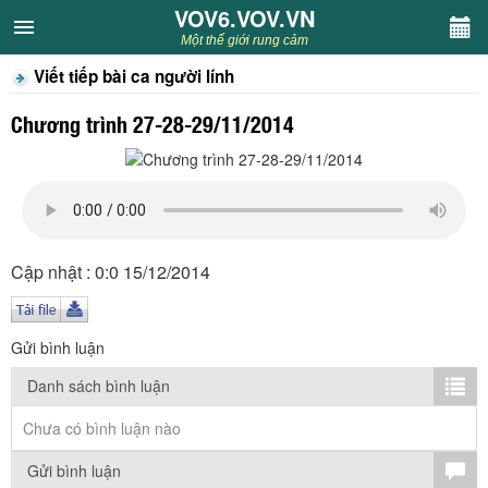
VOV6.VOV.VN
VOV6.VOV.VN
Một thế giới rung cảm
Viết tiếp bài ca người lính
CHUYÊN MỤC
Chương trình 27-28-29/11/2014
Khách VOV6
Văn học
Nghệ thuật
Cập nhật : 0:0 15/12/2014
Sân khấu
Gửi bình luận
Thiếu nhi
Danh sách bình luận
Kết nối VOV6
Chưa có bình luận nào
Gửi bình luận