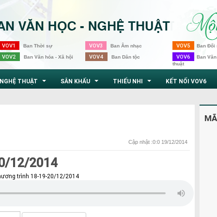
VOV1
VOV3
VOV5
Ban Thời sự
Ban Âm nhạc
Ban Đối 
VOV2
VOV4
VOV6
Ban Văn hóa - Xã hội
Ban Dân tộc
Ban Văn
thuật
NGHỆ THUẬT
SÂN KHẤU
THIẾU NHI
KẾT NỐI VOV6
...
...
...
MÃ
Cập nhật :0:0 19/12/2014
20/12/2014