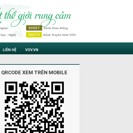
VOVGT
ngoại
Kênh Giao thông
VOVTV
 học - Nghệ
Kênh Truyền hình VOV
LIÊN HỆ
VOV.VN
 QRCODE XEM TRÊN MOBILE