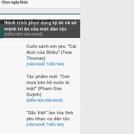
Chọn ngày khác
0 - 23h00
Đọc truyện đêm khuya
0 - 08h30
Tìm trong kho báu
HE VÀ PHẢN HỒI NHIỀU
Hành trình phục dựng ký ức và sứ
mệnh tri ân của một dân tộc
(ĐIỂM HẸN VĂN NGHỆ)
Cuốn sách em yêu: "Cái
đuôi của Shibu" (Tess
Thomas)
(VĂN NGHỆ THIẾU NHI)
Tác phẩm mới: “Cơn
mưa bên hồ nước bí
mật” (Phạm Giai
Quỳnh)
(ĐIỂM HẸN VĂN NGHỆ)
“Sắc Việt” lan tỏa tình
yêu nhạc cụ dân tộc
(VĂN NGHỆ THIẾU NHI)