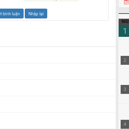
22h3
08h0
NG
1
2
3
4