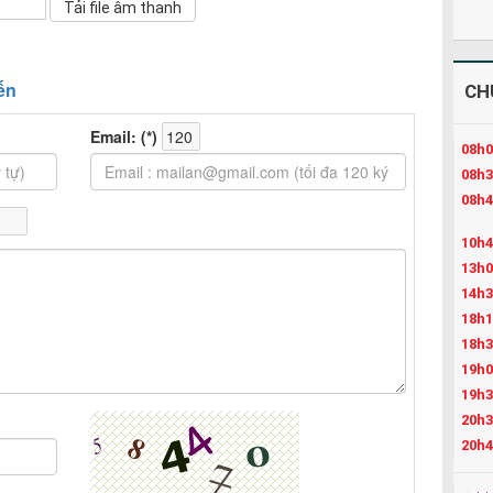
CH
08h0
08h3
08h4
10h4
13h0
14h3
18h1
18h3
19h0
19h3
20h3
20h4
21h4