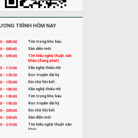
ƯƠNG TRÌNH HÔM NAY
0 - 08h30
Tìm trong kho báu
0 - 08h45
Sàn diễn mới
5 - 09h00
Tìm hiểu nghệ thuật sân
khấu (đang phát)
5 - 11h00
Văn nghệ thiếu nhi
0 - 13h30
Đọc truyện dài kỳ
0 - 15h00
Xin chờ hồi kết
5 - 18h30
Văn nghệ thiếu nhi
0 - 19h00
Tìm trong kho báu
0 - 19h30
Đọc truyện dài kỳ
0 - 20h00
Xin chờ hồi kết
0 - 20h45
Sàn diễn mới
5 - 21h00
Tìm hiểu nghệ thuật sân
khấu
5 - 22h00
Kể chuyện và Hát ru cho bé