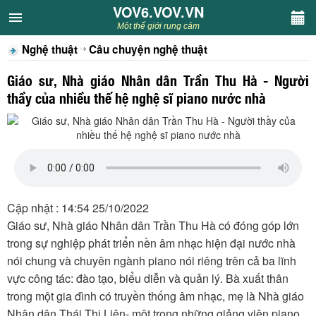
VOV6.VOV.VN
VOV6.VOV.VN
Một thế giới rung cảm
Nghệ thuật
Câu chuyện nghệ thuật
CHUYÊN MỤC
Giáo sư, Nhà giáo Nhân dân Trần Thu Hà - Người
Khách VOV6
thầy của nhiều thế hệ nghệ sĩ piano nước nhà
Văn học
Nghệ thuật
Sân khấu
Cập nhật : 14:54 25/10/2022
Giáo sư, Nhà giáo Nhân dân Trần Thu Hà có đóng góp lớn
Thiếu nhi
trong sự nghiệp phát triển nền âm nhạc hiện đại nước nhà
nói chung và chuyên ngành piano nói riêng trên cả ba lĩnh
Kết nối VOV6
vực công tác: đào tạo, biểu diễn và quản lý. Bà xuất thân
trong một gia đình có truyền thống âm nhạc, mẹ là Nhà giáo
Nhân dân Thái Thị Liên- một trong những giảng viên piano