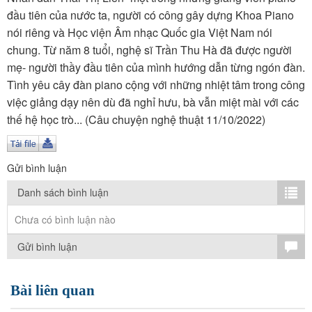
TÌM KIẾM
đầu tiên của nước ta, người có công gây dựng Khoa Piano
nói riêng và Học viện Âm nhạc Quốc gia Việt Nam nói
Vận hành bởi QI Corp
chung. Từ năm 8 tuổi, nghệ sĩ Trần Thu Hà đã được người
mẹ- người thầy đầu tiên của mình hướng dẫn từng ngón đàn.
Tình yêu cây đàn piano cộng với những nhiệt tâm trong công
việc giảng dạy nên dù đã nghỉ hưu, bà vẫn miệt mài với các
thế hệ học trò... (Câu chuyện nghệ thuật 11/10/2022)
Gửi bình luận
Danh sách bình luận
Chưa có bình luận nào
Gửi bình luận
Bài liên quan