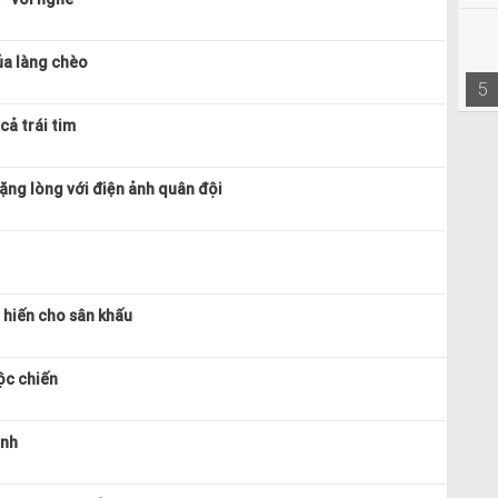
a làng chèo
5
cả trái tim
nặng lòng với điện ảnh quân đội
 hiến cho sân khấu
uộc chiến
ình