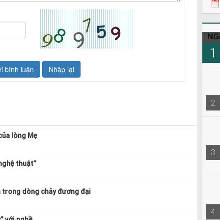
22h3
08h0
NG
1
2
của lòng Mẹ
3
nghệ thuật”
h trong dòng chảy đương đại
4
” với nghề