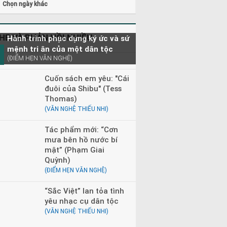
Chọn ngày khác
0 - 23h00
Đọc truyện đêm khuya
0 - 08h30
Tìm trong kho báu
HE VÀ PHẢN HỒI NHIỀU
Hành trình phục dựng ký ức và sứ
mệnh tri ân của một dân tộc
(ĐIỂM HẸN VĂN NGHỆ)
Cuốn sách em yêu: "Cái
đuôi của Shibu" (Tess
Thomas)
(VĂN NGHỆ THIẾU NHI)
Tác phẩm mới: “Cơn
mưa bên hồ nước bí
mật” (Phạm Giai
Quỳnh)
(ĐIỂM HẸN VĂN NGHỆ)
“Sắc Việt” lan tỏa tình
yêu nhạc cụ dân tộc
(VĂN NGHỆ THIẾU NHI)