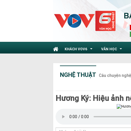
KHÁCH VOV6
VĂN HỌC
...
...
NGHỆ THUẬT
Câu chuyện nghệ
Hương Ký: Hiệu ảnh n