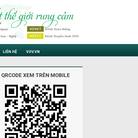
VOVGT
ngoại
Kênh Giao thông
VOVTV
 học - Nghệ
Kênh Truyền hình VOV
LIÊN HỆ
VOV.VN
 QRCODE XEM TRÊN MOBILE