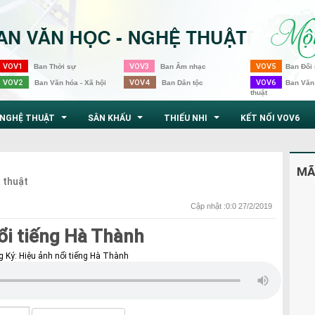
VOV1
VOV3
VOV5
Ban Thời sự
Ban Âm nhạc
Ban Đối 
VOV2
VOV4
VOV6
Ban Văn hóa - Xã hội
Ban Dân tộc
Ban Văn
thuật
NGHỆ THUẬT
SÂN KHẤU
THIẾU NHI
KẾT NỐI VOV6
...
...
...
MÃ
 thuật
Cập nhật :0:0 27/2/2019
ổi tiếng Hà Thành