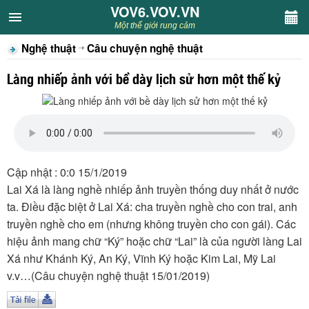
VOV6.VOV.VN
VOV6.VOV.VN
Một thế giới rung cảm
Nghệ thuật
Câu chuyện nghệ thuật
CHUYÊN MỤC
Làng nhiếp ảnh với bề dày lịch sử hơn một thế kỷ
Khách VOV6
Văn học
Nghệ thuật
Cập nhật : 0:0 15/1/2019
Lai Xá là làng nghề nhiếp ảnh truyền thống duy nhất ở nước
Sân khấu
ta. Điều đặc biệt ở Lai Xá: cha truyền nghề cho con trai, anh
truyền nghề cho em (nhưng không truyền cho con gái). Các
Thiếu nhi
hiệu ảnh mang chữ “Ký” hoặc chữ “Lai” là của người làng Lai
Xá như Khánh Ký, An Ký, Vĩnh Ký hoặc Kim Lai, Mỹ Lai
Kết nối VOV6
v.v…(Câu chuyện nghệ thuật 15/01/2019)