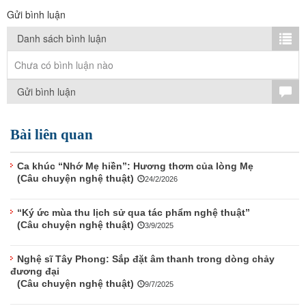
TÌM KIẾM
Gửi bình luận
Vận hành bởi QI Corp
Danh sách bình luận
Chưa có bình luận nào
Gửi bình luận
Bài liên quan
Ca khúc “Nhớ Mẹ hiền”: Hương thơm của lòng Mẹ
(Câu chuyện nghệ thuật)
24/2/2026
“Ký ức mùa thu lịch sử qua tác phẩm nghệ thuật”
(Câu chuyện nghệ thuật)
3/9/2025
Nghệ sĩ Tây Phong: Sắp đặt âm thanh trong dòng chảy
đương đại
(Câu chuyện nghệ thuật)
9/7/2025