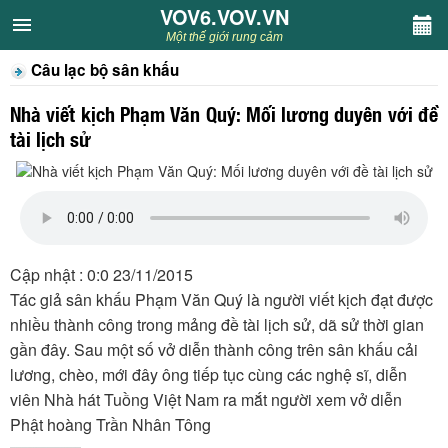
VOV6.VOV.VN
VOV6.VOV.VN
Một thế giới rung cảm
Câu lạc bộ sân khấu
CHUYÊN MỤC
Nhà viết kịch Phạm Văn Quý: Mối lương duyên với đề
Khách VOV6
tài lịch sử
Văn học
Nghệ thuật
Cập nhật : 0:0 23/11/2015
Sân khấu
Tác giả sân khấu Phạm Văn Quý là người viết kịch đạt được
nhiều thành công trong mảng đề tài lịch sử, dã sử thời gian
Thiếu nhi
gần đây. Sau một số vở diễn thành công trên sân khấu cải
lương, chèo, mới đây ông tiếp tục cùng các nghệ sĩ, diễn
Kết nối VOV6
viên Nhà hát Tuồng Việt Nam ra mắt người xem vở diễn
Phật hoàng Trần Nhân Tông