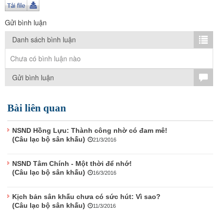
TÌM KIẾM
Gửi bình luận
Vận hành bởi QI Corp
Danh sách bình luận
Chưa có bình luận nào
Gửi bình luận
Bài liên quan
NSND Hồng Lựu: Thành công nhờ có đam mê!
(Câu lạc bộ sân khấu)
21/3/2016
NSND Tâm Chính - Một thời để nhớ!
(Câu lạc bộ sân khấu)
16/3/2016
Kịch bản sân khấu chưa có sức hút: Vì sao?
(Câu lạc bộ sân khấu)
11/3/2016