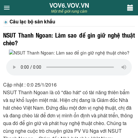
VOV6.VOV.VN
VOV6.VOV.VN
Một thế giới rung cảm
Câu lạc bộ sân khấu
CHUYÊN MỤC
NSUT Thanh Ngoan: Làm sao để gìn giữ nghệ thuật
Khách VOV6
chèo?
Văn học
Nghệ thuật
Cập nhật : 0:0 25/1/2016
Sân khấu
NSUT Thanh Ngoan là cô "đào hát" có tài năng thiên bẩm
và sự khổ luyện miệt mài. Hiện chị đang là Giám đốc Nhà
Thiếu nhi
hát chèo Việt Nam. Đứng đầu một đơn vị nghệ thuật, chị đã
và đang chèo lái để đơn vị mình ổn định và phát triển, thông
Kết nối VOV6
qua đó để gìn giữ và phát huy nghệ thuật chèo. Chúng ta
cùng nghe cuộc trò chuyện giữa PV Vũ Nga với NSUT