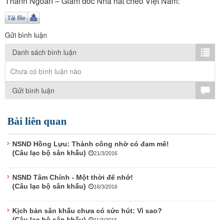
Thanh Ngoan – Giám đốc Nhà hát chèo Việt Nam:
TÌM KIẾM
Vận hành bởi QI Corp
Gửi bình luận
Danh sách bình luận
Chưa có bình luận nào
Gửi bình luận
Bài liên quan
NSND Hồng Lựu: Thành công nhờ có đam mê!
(Câu lạc bộ sân khấu)
21/3/2016
NSND Tâm Chính - Một thời để nhớ!
(Câu lạc bộ sân khấu)
16/3/2016
Kịch bản sân khấu chưa có sức hút: Vì sao?
(Câu lạc bộ sân khấu)