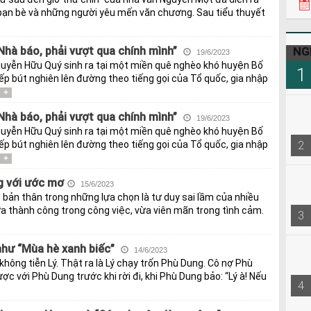
 bạn bè và những người yêu mến văn chương. Sau tiểu thuyết
NG
Nhà báo, phải vượt qua chính mình”
19/6/2023
uyễn Hữu Quý sinh ra tại một miền quê nghèo khó huyện Bố
1
ếp bút nghiên lên đường theo tiếng gọi của Tổ quốc, gia nhập
+
Nhà báo, phải vượt qua chính mình”
19/6/2023
uyễn Hữu Quý sinh ra tại một miền quê nghèo khó huyện Bố
2
ếp bút nghiên lên đường theo tiếng gọi của Tổ quốc, gia nhập
+
 với ước mơ
15/6/2023
n bản thân trong những lựa chọn là tư duy sai lầm của nhiều
ừa thành công trong công việc, vừa viên mãn trong tình cảm.
3
như “Mùa hè xanh biếc”
14/6/2023
hông tiễn Lý. Thật ra là Lý chạy trốn Phù Dung. Cô nợ Phù
ược với Phù Dung trước khi rời đi, khi Phù Dung bảo: “Lý à! Nếu
4