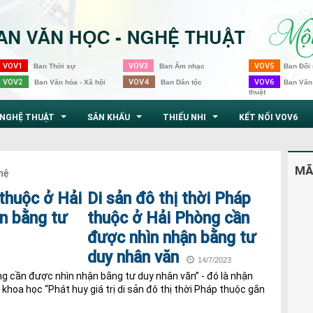
VOV1
VOV3
VOV5
Ban Thời sự
Ban Âm nhạc
Ban Đối 
VOV2
VOV4
VOV6
Ban Văn hóa - Xã hội
Ban Dân tộc
Ban Văn
thuật
NGHỆ THUẬT
SÂN KHẤU
THIẾU NHI
KẾT NỐI VOV6
...
...
...
MÃ
hệ
Di sản đô thị thời Pháp
thuộc ở Hải Phòng cần
được nhìn nhận bằng tư
duy nhân văn
14/7/2023
ng cần được nhìn nhận bằng tư duy nhân văn” - đó là nhận
 khoa học “Phát huy giá trị di sản đô thị thời Pháp thuộc gắn