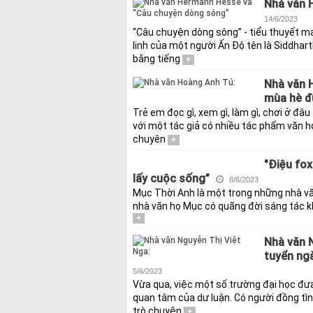
Nhà văn 
14/6/2023
“Câu chuyện dòng sông” - tiểu thuyết m
linh của một người Ấn Độ tên là Siddhar
bằng tiếng
+
Nhà văn 
mùa hè đ
Trẻ em đọc gì, xem gì, làm gì, chơi ở đâ
với một tác giả có nhiều tác phẩm văn họ
chuyên
+
"Điệu fox
lấy cuộc sống”
8/6/2023
Mục Thời Anh là một trong những nhà văn
nhà văn họ Mục có quãng đời sáng tác khô
+
Nhà văn 
tuyển ngà
5/6/2023
Vừa qua, việc một số trường đại học đư
quan tâm của dư luận. Có người đồng tì
trò chuyện
+