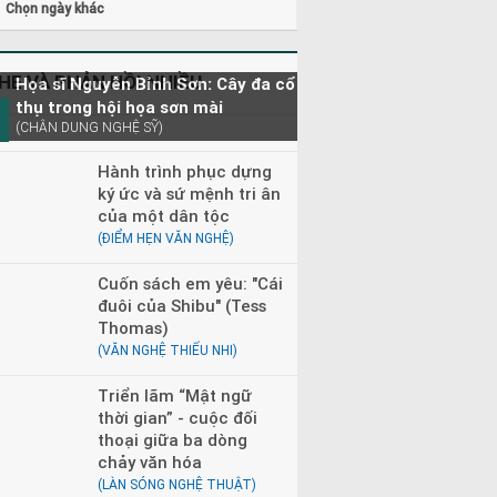
Chọn ngày khác
HE VÀ PHẢN HỒI NHIỀU
Họa sĩ Nguyễn Bỉnh Sơn: Cây đa cổ
thụ trong hội họa sơn mài
(CHÂN DUNG NGHỆ SỸ)
Hành trình phục dựng
ký ức và sứ mệnh tri ân
của một dân tộc
(ĐIỂM HẸN VĂN NGHỆ)
Cuốn sách em yêu: "Cái
đuôi của Shibu" (Tess
Thomas)
(VĂN NGHỆ THIẾU NHI)
Triển lãm “Mật ngữ
thời gian” - cuộc đối
thoại giữa ba dòng
chảy văn hóa
(LÀN SÓNG NGHỆ THUẬT)