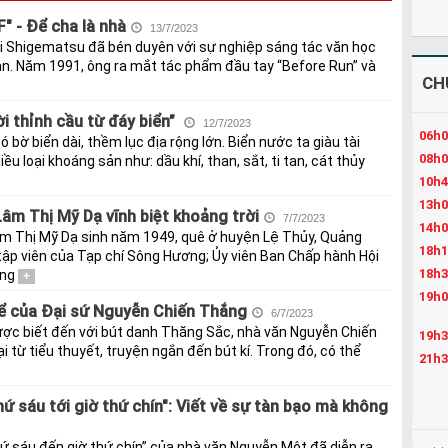
F" - Để cha là nhà
13/7/2023
i Shigematsu đã bén duyên với sự nghiệp sáng tác văn học
ản. Năm 1991, ông ra mắt tác phẩm đầu tay “Before Run” và
CH
ời thỉnh cầu từ đáy biển”
12/7/2023
06h0
 bờ biển dài, thềm lục địa rộng lớn. Biển nước ta giàu tài
08h0
ều loại khoáng sản như: dầu khí, than, sắt, ti tan, cát thủy
10h4
13h0
âm Thị Mỹ Dạ vĩnh biệt khoảng trời
7/7/2023
14h0
m Thị Mỹ Dạ sinh năm 1949, quê ở huyện Lệ Thủy, Quảng
18h1
 tập viên của Tạp chí Sông Hương; Ủy viên Ban Chấp hành Hội
18h3
ổng
+
19h0
ể của Đại sứ Nguyễn Chiến Thắng
6/7/2023
c biết đến với bút danh Thăng Sắc, nhà văn Nguyễn Chiến
19h3
i từ tiểu thuyết, truyện ngắn đến bút kí. Trong đó, có thể
21h3
hứ sáu tới giờ thứ chín": Viết về sự tàn bạo mà không
hứ sáu đến giờ thứ chín” của nhà văn Nguyễn Một đã diễn ra