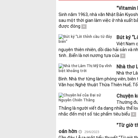
"Vitamin 
Sinh năm 1963, nhà văn Nhật Bản Kiyosh
sau một thời gian làm việc ở nhà xuất b
được đông
+
Bút ký “L
Việt Nam có
nguyên thiên nhiên, dồi dào hải sản và nhi
tinh…Biển là nơi nương tựa của
+
Nhà thơ L
Nhà thơ Lâ
Bình. Nhà thơ từng làm phóng viên, biên
Văn học Nghệ thuật Thừa Thiên Huế; T
Chuyện k
Thường đượ
Thắng là người viết đa dạng nhiều thể loạ
nhắc đến một số tác phẩm tiêu biểu
+
"Từ giờ t
oán hờn
29/6/2023
Gần đây, Lễ ra mắt tiểu thuyết “Từ giờ t