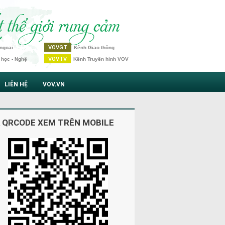
VOVGT
ngoại
Kênh Giao thông
VOVTV
 học - Nghệ
Kênh Truyền hình VOV
LIÊN HỆ
VOV.VN
 QRCODE XEM TRÊN MOBILE