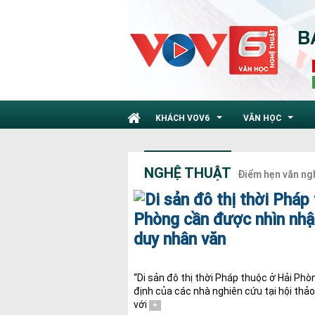
KHÁCH VOV6
VĂN HỌC
...
...
NGHỆ THUẬT
Điểm hẹn văn ng
“Di sản đô thị thời Pháp thuộc ở Hải Phò
định của các nhà nghiên cứu tại hội thảo
với
+