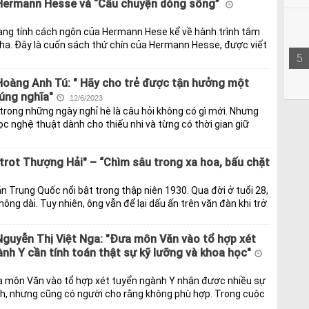
Hermann Hesse và “Câu chuyện dòng sông”
ang tính cách ngôn của Hermann Hese kể về hành trình tâm
tha. Đây là cuốn sách thứ chín của Hermann Hesse, được viết
5
Hoàng Anh Tú: " Hãy cho trẻ được tận hưởng một
úng nghĩa"
12/6/2023
u trong những ngày nghỉ hè là câu hỏi không có gì mới. Nhưng
c nghệ thuật dành cho thiếu nhi và từng có thời gian giữ
trot Thượng Hải" – “Chìm sâu trong xa hoa, bấu chặt
 Trung Quốc nổi bật trong thập niên 1930. Qua đời ở tuổi 28,
ng dài. Tuy nhiên, ông vẫn để lại dấu ấn trên văn đàn khi trở
Nguyễn Thị Việt Nga: "Đưa môn Văn vào tổ hợp xét
nh Y cần tính toán thật sự kỹ lưỡng và khoa học"
a môn Văn vào tổ hợp xét tuyển ngành Y nhận được nhiều sự
nh, nhưng cũng có người cho rằng không phù hợp. Trong cuộc