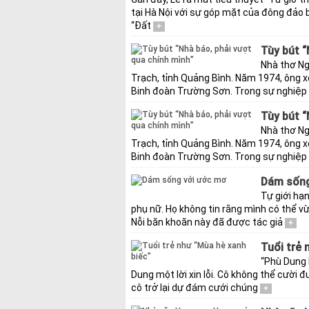
tại Hà Nội với sự góp mặt của đông đảo
“Đất
+
Tùy bút “
Nhà thơ Ng
Trạch, tỉnh Quảng Bình. Năm 1974, ông x
Binh đoàn Trường Sơn. Trong sự nghiệp
Tùy bút “
Nhà thơ Ng
Trạch, tỉnh Quảng Bình. Năm 1974, ông x
Binh đoàn Trường Sơn. Trong sự nghiệp
Dám sống
Tự giới hạ
phụ nữ. Họ không tin rằng mình có thể v
Nỗi băn khoăn này đã được tác giả
+
Tuổi trẻ 
“Phù Dung k
Dung một lời xin lỗi. Cô không thể cười đ
cô trở lại dự đám cưới chúng
+