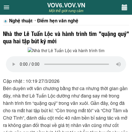
VOV6.VOV.VN
VOV6.VOV.VN
Một thế giới rung cảm
Nghệ thuật
Điểm hẹn văn nghệ
CHUYÊN MỤC
Nhà thơ Lê Tuấn Lộc và hành trình tìm "quặng quý"
Khách VOV6
qua hai tập bút ký mới
Văn học
Nghệ thuật
Cập nhật : 10:19 27/3/2026
Sân khấu
Bén duyên với văn chương bằng thơ ca nhưng thời gian gần
đây, nhà thơ Lê Tuấn Lộc dường như đang say mê trong
Thiếu nhi
hành trình tìm “quặng quý” trong văn xuôi. Gần đây, ông đã
cho ra mắt hai tập bút kí: “Còn trong mắt tôi” và “Chữ Tâm và
Kết nối VOV6
Chữ Tình”, đánh dấu cột mốc 40 năm bền bỉ sáng tác và mở
ra không gian đối thoại về giá trị nhân văn cũng như cốt