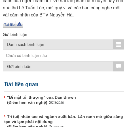
cách của người cầm bút. Về hai tác phẩm tâm huyết này của
TÌM KIẾM
nhà thơ Lê Tuấn Lộc, mời quý vị và các bạn cùng nghe một
vài cảm nhận của BTV Nguyễn Hà.
Vận hành bởi QI Corp
Gửi bình luận
Danh sách bình luận
Chưa có bình luận nào
Gửi bình luận
Bài liên quan
"Bí mật tối thượng" của Dan Brown
(Điểm hẹn văn nghệ)
7/8/2026
Trí tuệ nhân tạo và ngành xuất bản: Lằn ranh mờ giữa sáng
tạo và lạm phát nội dung
(Điểm hẹn văn nghệ)