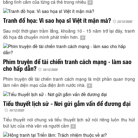
TÌM KIẾM
bằng tình cảm của từng cá thể trong nhiều
+
Vận hành bởi QI Corp
Tranh đồ họa: Vì sao họa sĩ Việt ít mặn mà?
23/12/2020
Sau một thời gian trầm lắng, khoảng 10 - 15 năm trở lại đây, tranh
đồ họa đã chuyển mình phát triển hơn.
+
Phim truyện đề tài chiến tranh cách mạng - làm sao
cho hấp dẫn?
16/12/2020
Phim truyện đề tài chiến tranh cách mạng là một phần quan trọng
làm nên diện mạo của điện ảnh nước nhà.
+
Tiểu thuyết lịch sử - Nơi gửi gắm vấn đề đương đại
10/12/2020
Tiểu thuyết nói chung và tiểu thuyết lịch sử nói riêng luôn thu hút
bút lực của nhà văn và người cầm
+