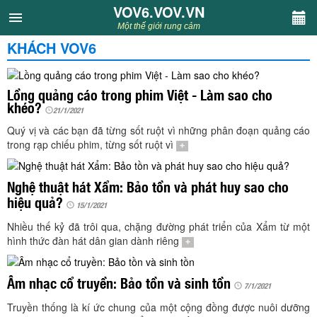
VOV6.VOV.VN
VOV6.VOV.VN
Một thế giới rung cảm
KHÁCH VOV6
CHUYÊN MỤC
Khách VOV6
Lồng quảng cáo trong phim Việt - Làm sao cho
khéo?
21/1/2021
Văn học
Quý vị và các bạn đã từng sốt ruột vì những phân đoạn quảng cáo
trong rạp chiếu phim, từng sốt ruột vì
+
Nghệ thuật
Nghệ thuật hát Xẩm: Bảo tồn và phát huy sao cho
hiệu quả?
Sân khấu
15/1/2021
Nhiều thế kỷ đã trôi qua, chặng đường phát triển của Xẩm từ một
Thiếu nhi
hình thức đàn hát dân gian dành riêng
+
Kết nối VOV6
Âm nhạc cổ truyền: Bảo tồn và sinh tồn
7/1/2021
Truyền thống là kí ức chung của một cộng đồng được nuôi dưỡng