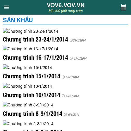
VOV6.VOV.VN
VOV6.VOV.VN
Một thế giới rung cảm
SÂN KHẤU
CHUYÊN MỤC
Khách VOV6
Chương trình 23-24/1/2014
24/1/2014
Văn học
Chương trình 16-17/1/2014
17/1/2014
Nghệ thuật
Chương trình 15/1/2014
16/1/2014
Sân khấu
Chương trình 10/1/2014
10/1/2014
Thiếu nhi
Chương trình 8-9/1/2014
Kết nối VOV6
9/1/2014