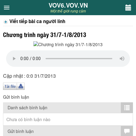
VOV6.VOV.VN
VOV6.VOV.VN
Một thế giới rung cảm
Viết tiếp bài ca người lính
CHUYÊN MỤC
Chương trình ngày 31/7-1/8/2013
Khách VOV6
Văn học
Nghệ thuật
Cập nhật : 0:0 31/7/2013
Sân khấu
Gửi bình luận
Thiếu nhi
Danh sách bình luận
Kết nối VOV6
Chưa có bình luận nào
Gửi bình luận