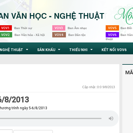
VOV1
VOV3
VOV5
Ban Thời sự
Ban Âm nhạc
Ban Đối 
VOV2
VOV4
VOV6
Ban Văn hóa - Xã hội
Ban Dân tộc
Ban Văn
thuật
NGHỆ THUẬT
SÂN KHẤU
THIẾU NHI
KẾT NỐI VOV6
...
...
...
MÃ
Cập nhật :0:0 9/8/2013
6/8/2013