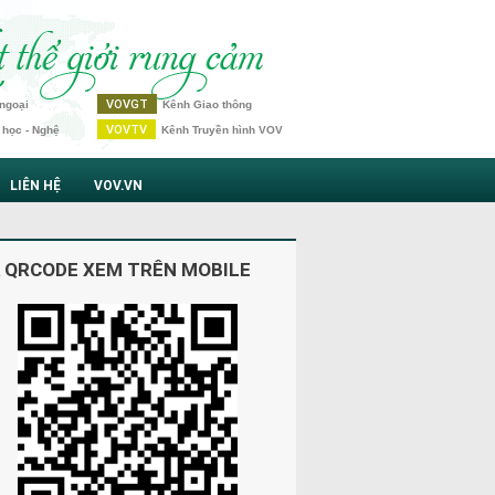
VOVGT
ngoại
Kênh Giao thông
VOVTV
 học - Nghệ
Kênh Truyền hình VOV
LIÊN HỆ
VOV.VN
 QRCODE XEM TRÊN MOBILE