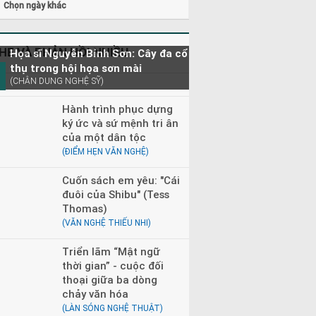
Chọn ngày khác
HE VÀ PHẢN HỒI NHIỀU
Họa sĩ Nguyễn Bỉnh Sơn: Cây đa cổ
thụ trong hội họa sơn mài
(CHÂN DUNG NGHỆ SỸ)
Hành trình phục dựng
ký ức và sứ mệnh tri ân
của một dân tộc
(ĐIỂM HẸN VĂN NGHỆ)
Cuốn sách em yêu: "Cái
đuôi của Shibu" (Tess
Thomas)
(VĂN NGHỆ THIẾU NHI)
Triển lãm “Mật ngữ
thời gian” - cuộc đối
thoại giữa ba dòng
chảy văn hóa
(LÀN SÓNG NGHỆ THUẬT)