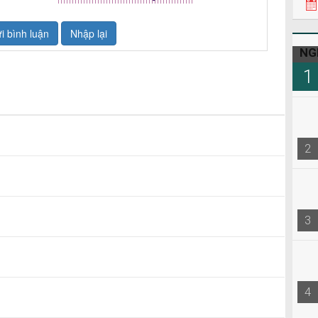
NG
1
2
3
4