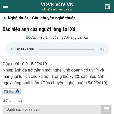
VOV6.VOV.VN
VOV6.VOV.VN
Một thế giới rung cảm
Nghệ thuật
Câu chuyện nghệ thuật
CHUYÊN MỤC
Các hiệu ảnh của người làng Lai Xá
Khách VOV6
Văn học
Nghệ thuật
Cập nhật : 0:0 15/2/2019
Nhiếp ảnh đã trở thành một nghề kinh doanh có uy tín và
Sân khấu
mang lại lợi ích cho xã hội. Trong thế kỷ 20, các hiệu ảnh
ngày càng phát triển. (Câu chuyện nghệ thuật 15/02/2019)
Thiếu nhi
Kết nối VOV6
Gửi bình luận
Danh sách bình luận