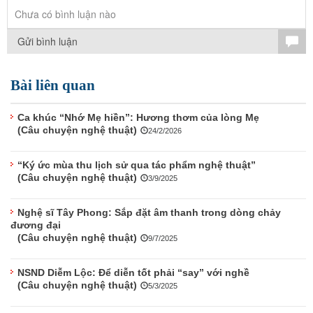
TÌM KIẾM
Chưa có bình luận nào
Vận hành bởi QI Corp
Gửi bình luận
Bài liên quan
Ca khúc “Nhớ Mẹ hiền”: Hương thơm của lòng Mẹ
(Câu chuyện nghệ thuật)
24/2/2026
“Ký ức mùa thu lịch sử qua tác phẩm nghệ thuật”
(Câu chuyện nghệ thuật)
3/9/2025
Nghệ sĩ Tây Phong: Sắp đặt âm thanh trong dòng chảy
đương đại
(Câu chuyện nghệ thuật)
9/7/2025
NSND Diễm Lộc: Để diễn tốt phải “say” với nghề
(Câu chuyện nghệ thuật)
5/3/2025