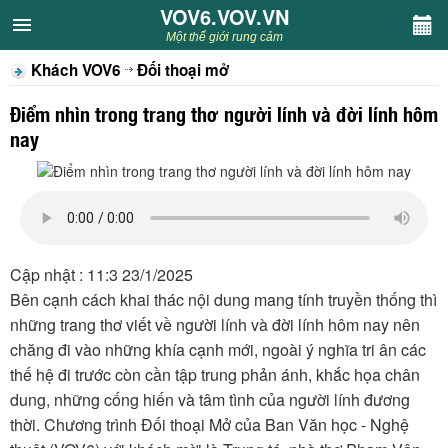
VOV6.VOV.VN
VOV6.VOV.VN
Một thế giới rung cảm
Khách VOV6
Đối thoại mở
CHUYÊN MỤC
Điểm nhìn trong trang thơ người lính và đời lính hôm
Khách VOV6
nay
Văn học
Nghệ thuật
Cập nhật : 11:3 23/1/2025
Sân khấu
Bên cạnh cách khai thác nội dung mang tính truyền thống thì
những trang thơ viết về người lính và đời lính hôm nay nên
Thiếu nhi
chăng đi vào những khía cạnh mới, ngoài ý nghĩa tri ân các
thế hệ đi trước còn cần tập trung phản ánh, khắc họa chân
Kết nối VOV6
dung, những cống hiến và tâm tình của người lính đương
thời. Chương trình Đối thoại Mở của Ban Văn học - Nghệ