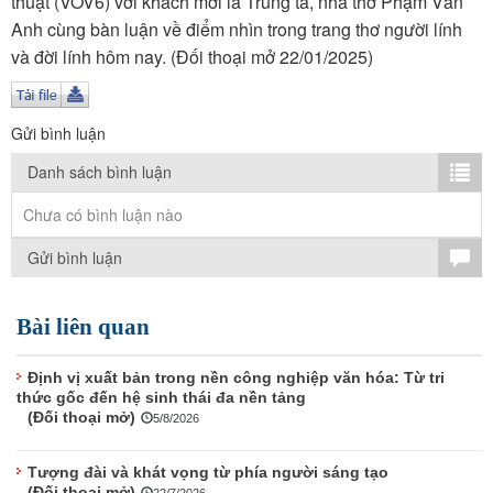
thuật (VOV6) với khách mời là Trung tá, nhà thơ Phạm Vân
TÌM KIẾM
Anh cùng bàn luận về điểm nhìn trong trang thơ người lính
và đời lính hôm nay. (Đối thoại mở 22/01/2025)
Vận hành bởi QI Corp
Gửi bình luận
Danh sách bình luận
Chưa có bình luận nào
Gửi bình luận
Bài liên quan
Định vị xuất bản trong nền công nghiệp văn hóa: Từ tri
thức gốc đến hệ sinh thái đa nền tảng
(Đối thoại mở)
5/8/2026
Tượng đài và khát vọng từ phía người sáng tạo
(Đối thoại mở)