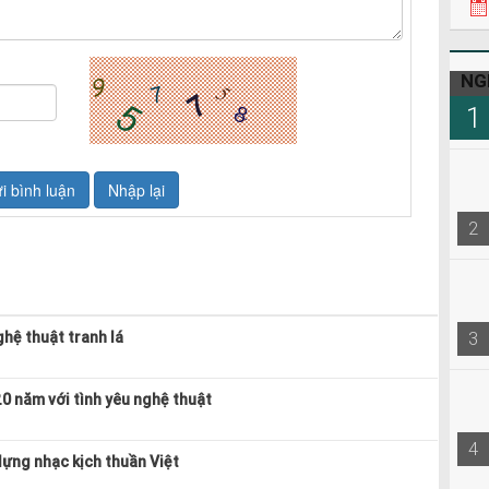
NG
1
2
3
hệ thuật tranh lá
20 năm với tình yêu nghệ thuật
4
ựng nhạc kịch thuần Việt