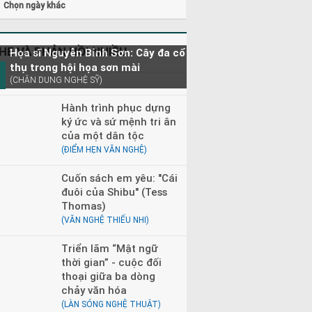
Chọn ngày khác
HE VÀ PHẢN HỒI NHIỀU
Họa sĩ Nguyễn Bỉnh Sơn: Cây đa cổ
thụ trong hội họa sơn mài
(CHÂN DUNG NGHỆ SỸ)
Hành trình phục dựng
ký ức và sứ mệnh tri ân
của một dân tộc
(ĐIỂM HẸN VĂN NGHỆ)
Cuốn sách em yêu: "Cái
đuôi của Shibu" (Tess
Thomas)
(VĂN NGHỆ THIẾU NHI)
Triển lãm “Mật ngữ
thời gian” - cuộc đối
thoại giữa ba dòng
chảy văn hóa
(LÀN SÓNG NGHỆ THUẬT)