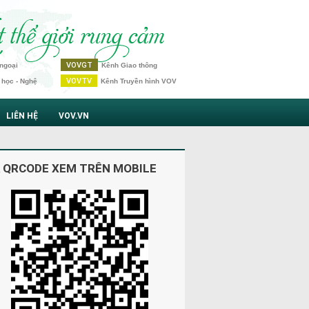
VOVGT
ngoại
Kênh Giao thông
VOVTV
 học - Nghệ
Kênh Truyền hình VOV
LIÊN HỆ
VOV.VN
 QRCODE XEM TRÊN MOBILE