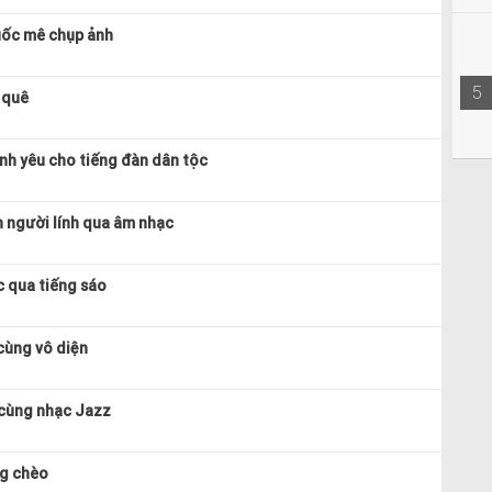
uốc mê chụp ảnh
5
 quê
nh yêu cho tiếng đàn dân tộc
 người lính qua âm nhạc
 qua tiếng sáo
cùng vô diện
 cùng nhạc Jazz
ng chèo