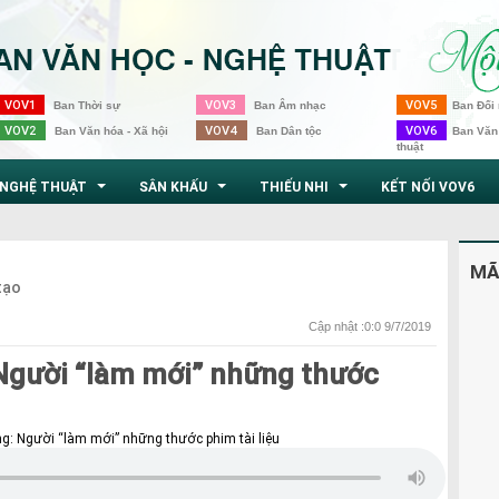
VOV1
VOV3
VOV5
Ban Thời sự
Ban Âm nhạc
Ban Đối 
VOV2
VOV4
VOV6
Ban Văn hóa - Xã hội
Ban Dân tộc
Ban Văn
thuật
NGHỆ THUẬT
SÂN KHẤU
THIẾU NHI
KẾT NỐI VOV6
...
...
...
MÃ
tạo
Cập nhật :0:0 9/7/2019
Người “làm mới” những thước