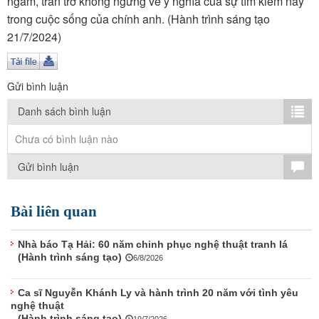
ngẫm, trăn trở không ngừng về ý nghĩa của sự tìm kiếm này
TÌM KIẾM
trong cuộc sống của chính anh. (Hành trình sáng tạo
21/7/2024)
Vận hành bởi QI Corp
Gửi bình luận
Danh sách bình luận
Chưa có bình luận nào
Gửi bình luận
Bài liên quan
Nhà báo Tạ Hải: 60 năm chinh phục nghệ thuật tranh lá
(Hành trình sáng tạo)
6/8/2026
Ca sĩ Nguyễn Khánh Ly và hành trình 20 năm với tình yêu
nghệ thuật
(Hành trình sáng tạo)