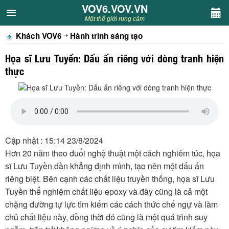
VOV6.VOV.VN
VOV6.VOV.VN
Một thế giới rung cảm
Khách VOV6
Hành trình sáng tạo
CHUYÊN MỤC
Họa sĩ Lưu Tuyền: Dấu ấn riêng với dòng tranh hiện
Khách VOV6
thực
Văn học
Nghệ thuật
Cập nhật : 15:14 23/8/2024
Sân khấu
Hơn 20 năm theo đuổi nghệ thuật một cách nghiêm túc, họa
sĩ Lưu Tuyền dần khẳng định mình, tạo nên một dấu ấn
Thiếu nhi
riêng biệt. Bên cạnh các chất liệu truyền thống, họa sĩ Lưu
Tuyền thể nghiệm chất liệu epoxy và đây cũng là cả một
Kết nối VOV6
chặng đường tự lực tìm kiếm các cách thức chế ngự và làm
chủ chất liệu này, đồng thời đó cũng là một quá trình suy