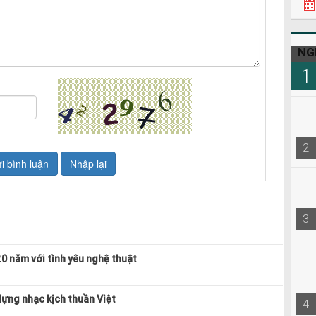
22h3
08h0
NG
1
2
3
20 năm với tình yêu nghệ thuật
ựng nhạc kịch thuần Việt
4