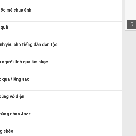
uốc mê chụp ảnh
5
 quê
nh yêu cho tiếng đàn dân tộc
 người lính qua âm nhạc
 qua tiếng sáo
cùng vô diện
 cùng nhạc Jazz
ng chèo