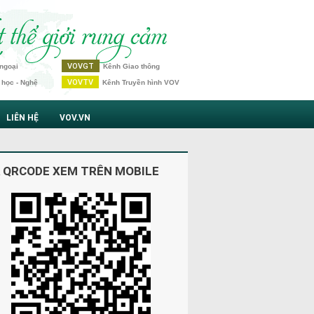
VOVGT
ngoại
Kênh Giao thông
VOVTV
 học - Nghệ
Kênh Truyền hình VOV
LIÊN HỆ
VOV.VN
 QRCODE XEM TRÊN MOBILE