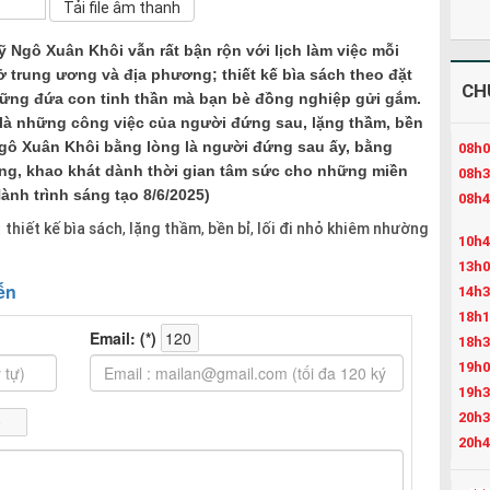
 Ngô Xuân Khôi vẫn rất bận rộn với lịch làm việc mỗi
ở trung ương và địa phương; thiết kế bìa sách theo đặt
CH
hững đứa con tinh thần mà bạn bè đồng nghiệp gửi gắm.
 là những công việc của người đứng sau, lặng thầm, bền
. Ngô Xuân Khôi bằng lòng là người đứng sau ấy, bằng
08h0
ng, khao khát dành thời gian tâm sức cho những miền
08h3
nh trình sáng tạo 8/6/2025)
08h4
:
thiết kế bìa sách
lặng thầm
bền bỉ
lối đi nhỏ khiêm nhường
,
,
,
10h4
13h0
14h3
18h1
18h3
19h0
19h3
20h3
20h4
21h4