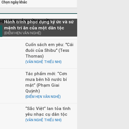
Chọn ngày khác
0 - 23h00
Đọc truyện đêm khuya
0 - 08h30
Tìm trong kho báu
HE VÀ PHẢN HỒI NHIỀU
Hành trình phục dựng ký ức và sứ
mệnh tri ân của một dân tộc
(ĐIỂM HẸN VĂN NGHỆ)
Cuốn sách em yêu: "Cái
đuôi của Shibu" (Tess
Thomas)
(VĂN NGHỆ THIẾU NHI)
Tác phẩm mới: “Cơn
mưa bên hồ nước bí
mật” (Phạm Giai
Quỳnh)
(ĐIỂM HẸN VĂN NGHỆ)
“Sắc Việt” lan tỏa tình
yêu nhạc cụ dân tộc
(VĂN NGHỆ THIẾU NHI)