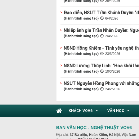
(Hành trình sáng tạo)
26/4/2026
Đạo diễn, NSUT Trần Khánh Duyên “du
(Hành trình sáng tạo)
6/4/2026
Nhiếp ảnh gia Trần Nhân Quyền: Ngư
(Hành trình sáng tạo)
2/4/2026
NSND Hồng Khiêm - Tình yêu nghệ th
(Hành trình sáng tạo)
23/3/2026
NSND Lương Thùy Linh: "Hoa khôi làn
(Hành trình sáng tạo)
10/3/2026
NSƯT Nguyễn Hồng Phong với những 
(Hành trình sáng tạo)
24/2/2026
KHÁCH VOV6
VĂN HỌC
...
...
BAN VĂN HỌC - NGHỆ THUẬT VOV6
Địa chỉ:
37 Bà triệu, Hoàn Kiếm, Hà Nội, Việt Nam