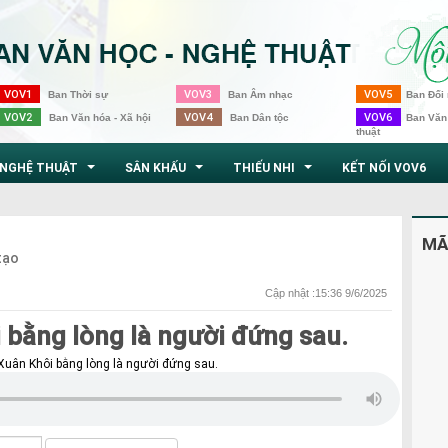
VOV1
VOV3
VOV5
Ban Thời sự
Ban Âm nhạc
Ban Đối 
VOV2
VOV4
VOV6
Ban Văn hóa - Xã hội
Ban Dân tộc
Ban Văn
thuật
NGHỆ THUẬT
SÂN KHẤU
THIẾU NHI
KẾT NỐI VOV6
...
...
...
MÃ
tạo
Cập nhật :15:36 9/6/2025
 bằng lòng là người đứng sau.