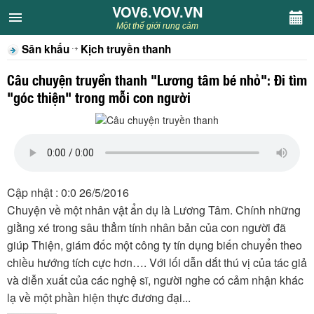
VOV6.VOV.VN
VOV6.VOV.VN
Một thế giới rung cảm
Sân khấu
Kịch truyền thanh
CHUYÊN MỤC
Câu chuyện truyền thanh "Lương tâm bé nhỏ": Đi tìm
Khách VOV6
"góc thiện" trong mỗi con người
Văn học
Nghệ thuật
Cập nhật : 0:0 26/5/2016
Sân khấu
Chuyện về một nhân vật ẩn dụ là Lương Tâm. Chính những
giằng xé trong sâu thẳm tính nhân bản của con người đã
Thiếu nhi
giúp Thiện, giám đốc một công ty tín dụng biến chuyển theo
chiều hướng tích cực hơn…. Với lối dẫn dắt thú vị của tác giả
Kết nối VOV6
và diễn xuất của các nghệ sĩ, người nghe có cảm nhận khác
lạ về một phần hiện thực đương đại...