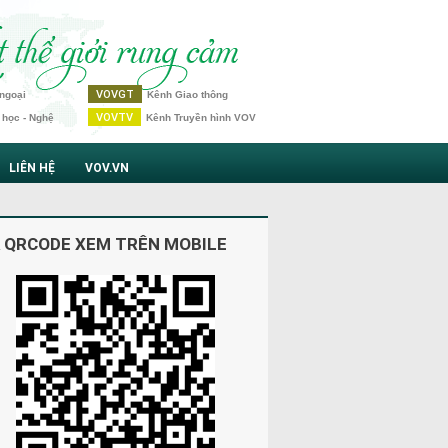
VOVGT
ngoại
Kênh Giao thông
VOVTV
 học - Nghệ
Kênh Truyền hình VOV
LIÊN HỆ
VOV.VN
 QRCODE XEM TRÊN MOBILE