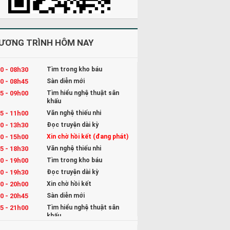
ƯƠNG TRÌNH HÔM NAY
0 - 08h30
Tìm trong kho báu
0 - 08h45
Sàn diễn mới
5 - 09h00
Tìm hiểu nghệ thuật sân
khấu
5 - 11h00
Văn nghệ thiếu nhi
0 - 13h30
Đọc truyện dài kỳ
0 - 15h00
Xin chờ hồi kết (đang phát)
5 - 18h30
Văn nghệ thiếu nhi
0 - 19h00
Tìm trong kho báu
0 - 19h30
Đọc truyện dài kỳ
0 - 20h00
Xin chờ hồi kết
0 - 20h45
Sàn diễn mới
5 - 21h00
Tìm hiểu nghệ thuật sân
khấu
5 - 22h00
Kể chuyện và Hát ru cho bé