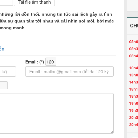
những lời đồn thổi, những tin tức sai lệch gây ra tình
ữa sự quan tâm tới nhau và cái nhìn soi mói, bới móc
CH
à mong manh
08h0
08h3
08h4
10h4
13h0
14h3
18h1
18h3
19h0
19h3
20h3
20h4
21h4