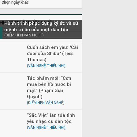
Chọn ngày khác
0 - 23h00
Đọc truyện đêm khuya
0 - 08h30
Tìm trong kho báu
HE VÀ PHẢN HỒI NHIỀU
Hành trình phục dựng ký ức và sứ
mệnh tri ân của một dân tộc
(ĐIỂM HẸN VĂN NGHỆ)
Cuốn sách em yêu: "Cái
đuôi của Shibu" (Tess
Thomas)
(VĂN NGHỆ THIẾU NHI)
Tác phẩm mới: “Cơn
mưa bên hồ nước bí
mật” (Phạm Giai
Quỳnh)
(ĐIỂM HẸN VĂN NGHỆ)
“Sắc Việt” lan tỏa tình
yêu nhạc cụ dân tộc
(VĂN NGHỆ THIẾU NHI)