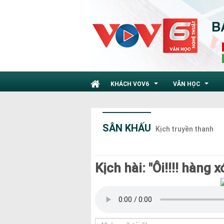
KHÁCH VOV6
VĂN HỌC
...
...
SÂN KHẤU
Kịch truyền thanh
Kịch hài: "Ôi!!!! hàng 