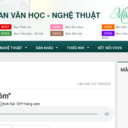
VOV1
VOV3
VOV5
Ban Thời sự
Ban Âm nhạc
Ban Đối 
VOV2
VOV4
VOV6
Ban Văn hóa - Xã hội
Ban Dân tộc
Ban Văn
thuật
NGHỆ THUẬT
SÂN KHẤU
THIẾU NHI
KẾT NỐI VOV6
...
...
...
MÃ
Cập nhật :0:0 13/6/2016
xóm"