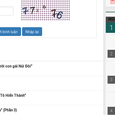
22h3
08h0
NG
1
2
ời con gái Núi Đôi”
3
 Tô Hiến Thành”
4
” (Phần 3)