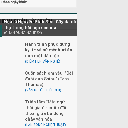
Chọn ngày khác
HE VÀ PHẢN HỒI NHIỀU
Họa sĩ Nguyễn Bỉnh Sơn: Cây đa cổ
thụ trong hội họa sơn mài
(CHÂN DUNG NGHỆ SỸ)
Hành trình phục dựng
ký ức và sứ mệnh tri ân
của một dân tộc
(ĐIỂM HẸN VĂN NGHỆ)
Cuốn sách em yêu: "Cái
đuôi của Shibu" (Tess
Thomas)
(VĂN NGHỆ THIẾU NHI)
Triển lãm “Mật ngữ
thời gian” - cuộc đối
thoại giữa ba dòng
chảy văn hóa
(LÀN SÓNG NGHỆ THUẬT)