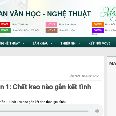
VOV1
VOV3
VOV5
Ban Thời sự
Ban Âm nhạc
Ban Đối 
VOV2
VOV4
VOV6
Ban Văn hóa - Xã hội
Ban Dân tộc
Ban Văn
thuật
NGHỆ THUẬT
SÂN KHẤU
THIẾU NHI
KẾT NỐI VOV6
...
...
...
MÃ
Cập nhật :10:33 9/5/2026
 1: Chất keo nào gắn kết tình