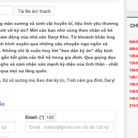
g màn sương và sinh vật huyền bí, liệu tình yêu thương
CH
nh vỡ ký ức? Mời các bạn nhỏ cùng theo chân cô bé
 cảm động của nhà văn Daryl Kho. Từ khoảnh khắc ông
06h0
nh trình xuyên qua những câu chuyện ngụ ngôn và
08h0
 Không chỉ là cuộc truy tìm "keo dán ký ức" đầy kịch
10h4
ự gắn kết giữa các thế hệ trong gia đình. Qua giọng đọc
13h0
ghe và cảm nhận sức mạnh kỳ diệu của tình thân - chất
14h0
 qua mọi sự lãng quên.
18h1
i
Xứ sở sương mù
Keo dán ký ức
Tình cảm gia đình
Daryl
,
,
,
,
18h3
19h0
19h3
21h3