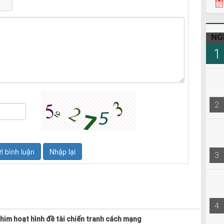
NG
1
2
3
4
him hoạt hình đề tài chiến tranh cách mạng