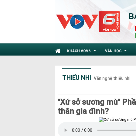
KHÁCH VOV6
VĂN HỌC
...
...
THIẾU NHI
Văn nghệ thiếu nhi
"Xứ sở sương mù" Phần
thân gia đình?