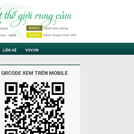
VOVGT
ngoại
Kênh Giao thông
VOVTV
 học - Nghệ
Kênh Truyền hình VOV
LIÊN HỆ
VOV.VN
 QRCODE XEM TRÊN MOBILE