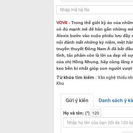
VOV6 -
Trong thế giới kỳ ảo của nhữn
có đủ mạnh mẽ để hàn gắn những mả
Alexis bước vào cuộc phiêu lưu đầy
nội đánh mất những kỷ niệm, một hà
truyền thuyết Đông Nam Á đã bắt đầu.
tính, tác phẩm còn là lời ca đẹp về s
của chị Hồng Nhung, hãy cùng lắng n
keo bền bỉ nhất giúp con người vượt
Từ khóa tìm kiếm :
Văn nghệ thiếu nh
Kho