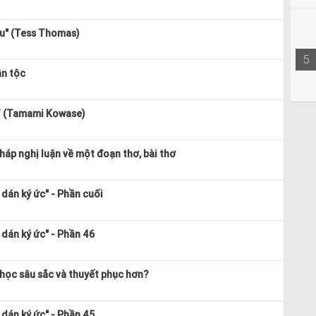
bu" (Tess Thomas)
5
ân tộc
” (Tamami Kowase)
áp nghị luận về một đoạn thơ, bài thơ
dán ký ức" - Phần cuối
dán ký ức" - Phần 46
 học sâu sắc và thuyết phục hơn?
dán ký ức" - Phần 45