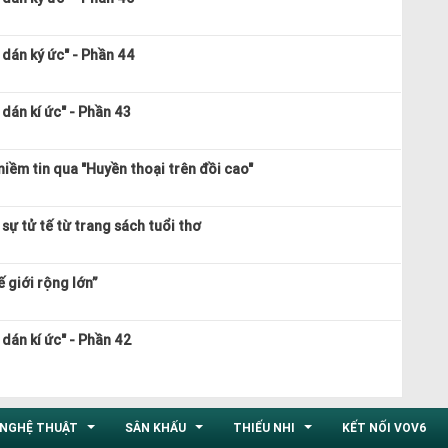
dán ký ức" - Phần 44
dán kí ức" - Phần 43
niềm tin qua "Huyền thoại trên đồi cao"
sự tử tế từ trang sách tuổi thơ
 giới rộng lớn”
dán kí ức" - Phần 42
NGHỆ THUẬT
SÂN KHẤU
THIẾU NHI
KẾT NỐI VOV6
...
...
...