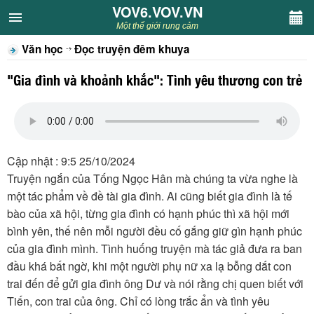
VOV6.VOV.VN
VOV6.VOV.VN
Một thế giới rung cảm
Văn học
Đọc truyện đêm khuya
CHUYÊN MỤC
"Gia đình và khoảnh khắc": Tình yêu thương con trẻ
Khách VOV6
Văn học
Cập nhật : 9:5 25/10/2024
Nghệ thuật
Truyện ngắn của Tống Ngọc Hân mà chúng ta vừa nghe là
một tác phẩm về đề tài gia đình. Ai cũng biết gia đình là tế
Sân khấu
bào của xã hội, từng gia đình có hạnh phúc thì xã hội mới
bình yên, thế nên mỗi người đều cố gắng giữ gìn hạnh phúc
Thiếu nhi
của gia đình mình. Tình huống truyện mà tác giả đưa ra ban
đầu khá bất ngờ, khi một người phụ nữ xa lạ bỗng dắt con
Kết nối VOV6
trai đến để gửi gia đình ông Dư và nói rằng chị quen biết với
Tiến, con trai của ông. Chỉ có lòng trắc ẩn và tình yêu