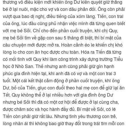
TÌM KIẾM
thương vô điều kiện mới khiến ông Dư kiên quyết giữ thằng
bé ở lại nuôi, mặc cho vợ và con dâu phản đối. Ông còn phải
Vận hành bởi QI Corp
vượt qua bao dị nghị, điều tiếng của xóm làng. Tiến, con trai
của ông, lúc đầu cũng phủ nhận việc mình đã từng quen biết
với mẹ bé Sỏi. Chỉ cho đến phần cuối truyện, khi chị Quy,
mẹ bé Sỏi tìm về gặp con sau 5 tháng đi biệt, thì bí mật của
câu chuyện mới được mở ra. Hoàn cảnh éo le khiến chị khó
lòng lo cho con ăn học được chu toàn. Hóa ra Tiến đã từng
có mối tình với Quy khi làm công trình xây dựng trường Tiểu
học ở Nhò San. Thế nhưng anh cũng phải giữ gìn hạnh
phúc gia đình hiện tại, khi anh đã có vợ và một con trai 3
tuổi. Một cái kết thật cảm động ở phần cuối truyện, khi ông
Dư, bố của Tiến, giục con đuổi theo hai mẹ con để giữ lại ăn
Tết. Quy không thể ở lại nhiều hơn với gia đình ông Dư
nhưng bé Sỏi thì đã có một cơ hội để được ở lại cùng cha,
được chăm sóc và học hành đầy đủ. Bí mật về Sỏi, có lẽ
Tiến còn phải giữ rất lâu. Nhưng tình yêu thương con trẻ,
lòng nhân ái thì không bao giờ thay đổi trong trái tim mỗi con