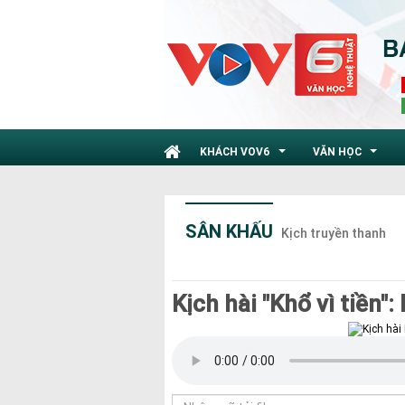
KHÁCH VOV6
VĂN HỌC
...
...
SÂN KHẤU
Kịch truyền thanh
Kịch hài "Khổ vì tiền":