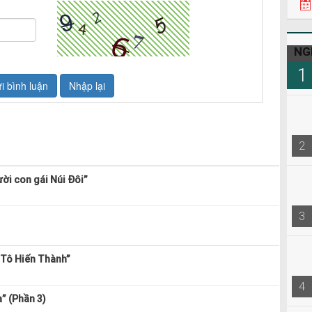
NG
1
2
ời con gái Núi Đôi”
3
 Tô Hiến Thành”
4
” (Phần 3)