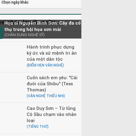
Chọn ngày khác
HE VÀ PHẢN HỒI NHIỀU
Họa sĩ Nguyễn Bỉnh Sơn: Cây đa cổ
thụ trong hội họa sơn mài
(CHÂN DUNG NGHỆ SỸ)
Hành trình phục dựng
ký ức và sứ mệnh tri ân
của một dân tộc
(ĐIỂM HẸN VĂN NGHỆ)
Cuốn sách em yêu: "Cái
đuôi của Shibu" (Tess
Thomas)
(VĂN NGHỆ THIẾU NHI)
Cao Duy Sơn – Từ lũng
Cô Sầu chạm vào nhân
loại
(TIẾNG THƠ)