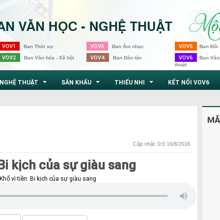
VOV1
VOV3
VOV5
Ban Thời sự
Ban Âm nhạc
Ban Đối 
VOV2
VOV4
VOV6
Ban Văn hóa - Xã hội
Ban Dân tộc
Ban Văn
thuật
NGHỆ THUẬT
SÂN KHẤU
THIẾU NHI
KẾT NỐI VOV6
...
...
...
MÃ
Cập nhật :0:0 16/8/2016
 Bi kịch của sự giàu sang