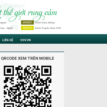
VOVGT
ngoại
Kênh Giao thông
VOVTV
 học - Nghệ
Kênh Truyền hình VOV
LIÊN HỆ
VOV.VN
 QRCODE XEM TRÊN MOBILE