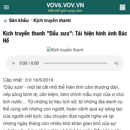
VOV6.VOV.VN
VOV6.VOV.VN
Một thế giới rung cảm
Sân khấu
Kịch truyền thanh
CHUYÊN MỤC
Kịch truyền thanh "Dấu xưa": Tái hiện hình ảnh Bác
Khách VOV6
Hồ
Văn học
Nghệ thuật
Cập nhật : 0:0 16/5/2016
Sân khấu
“Dấu xưa” - một lát cắt nhỏ thể hiện tình cảm thương dân,
nếp sống bình dị, cần kiệm, liêm chính mẫu mực của vị chủ
Thiếu nhi
tịch nước… Từ những tư liệu lịch sử, từ những địa danh cụ
thể cùng với những con người, hoàn cảnh qua sự sáng tạo
Kết nối VOV6
của người viết kịch, câu chuyện đưa người nghe về lại
những ngày tháng còn nhiều khó khăn gian khổ của sự