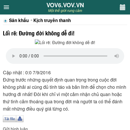
VOV6.VOV.VN
VOV6.VOV.VN
Một thế giới rung cảm
Sân khấu
Kịch truyền thanh
CHUYÊN MỤC
Lối rẽ: Đường đời không dễ đi!
Khách VOV6
Văn học
Nghệ thuật
Cập nhật : 0:0 7/9/2016
Đứng trước những quyết định quan trọng trong cuộc đời
Sân khấu
không phải ai cũng đủ tính táo và bản lĩnh để chọn cho mình
hướng đi nhất! Đôi khi chỉ vì một cảm nhận chủ quan hoặc
Thiếu nhi
thứ tình cảm thoáng qua trong đời mà người ta có thể đánh
mất những điều quý giá từng có.
Kết nối VOV6
Gửi bình luận