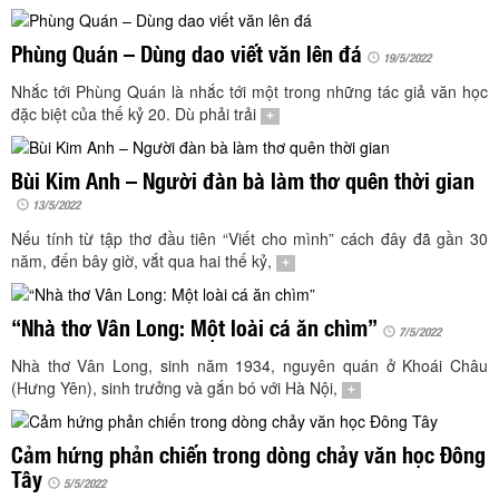
TÌM KIẾM
Phùng Quán – Dùng dao viết văn lên đá
Vận hành bởi QI Corp
19/5/2022
Nhắc tới Phùng Quán là nhắc tới một trong những tác giả văn học
đặc biệt của thế kỷ 20. Dù phải trải
+
Bùi Kim Anh – Người đàn bà làm thơ quên thời gian
13/5/2022
Nếu tính từ tập thơ đầu tiên “Viết cho mình” cách đây đã gần 30
năm, đến bây giờ, vắt qua hai thế kỷ,
+
“Nhà thơ Vân Long: Một loài cá ăn chìm”
7/5/2022
Nhà thơ Vân Long, sinh năm 1934, nguyên quán ở Khoái Châu
(Hưng Yên), sinh trưởng và gắn bó với Hà Nội,
+
Cảm hứng phản chiến trong dòng chảy văn học Đông
Tây
5/5/2022