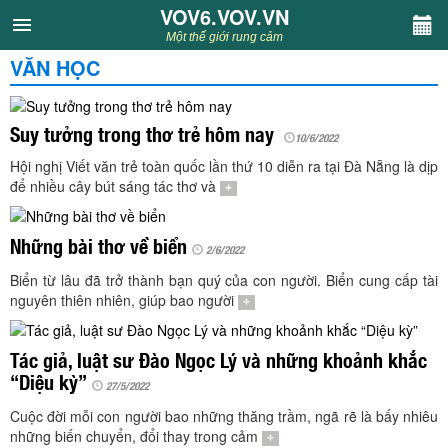
VOV6.VOV.VN
VOV6.VOV.VN
Một thế giới rung cảm
VĂN HỌC
CHUYÊN MỤC
Khách VOV6
Suy tưởng trong thơ trẻ hôm nay
10/6/2022
Hội nghị Viết văn trẻ toàn quốc lần thứ 10 diễn ra tại Đà Nẵng là dịp
Văn học
để nhiều cây bút sáng tác thơ và
+
Nghệ thuật
Những bài thơ về biển
2/6/2022
Biển từ lâu đã trở thành bạn quý của con người. Biển cung cấp tài
Sân khấu
nguyên thiên nhiên, giúp bao người
+
Thiếu nhi
Tác giả, luật sư Đào Ngọc Lý và những khoảnh khắc
“Diệu kỳ”
27/5/2022
Kết nối VOV6
Cuộc đời mỗi con người bao những thăng trầm, ngã rẽ là bấy nhiêu
những biến chuyển, đổi thay trong cảm
+