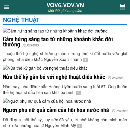
VOV6.VOV.VN
VOV6.VOV.VN
Một thế giới rung cảm
NGHỆ THUẬT
CHUYÊN MỤC
Khách VOV6
Cảm hứng sáng tạo từ những khoảnh khắc đời
thường
30/3/2023
Văn học
Thuộc thế hệ nghệ sĩ trưởng thành trong thời kì đất nước vừa giải
phóng, nhà điêu khắc Nguyễn Xuân Thành
+
Nghệ thuật
Nửa thế kỷ gắn bó với nghệ thuật điêu khắc
2/3/2023
Sân khấu
Năm nay, nhà điêu khắc Hoàng Uyên bước sang tuổi 87. Ông thuộc
thế hệ họa sĩ đầu tiên sau khi hòa bình
+
Thiếu nhi
Người phụ nữ quả cảm của hội họa nước nhà
7/2/2023
Kết nối VOV6
Đã đi qua một thế kỷ, tuy sức đã yếu, trí nhớ không còn minh mẫn
như xưa nhưng họa sĩ Nguyễn Minh Mỹ
+