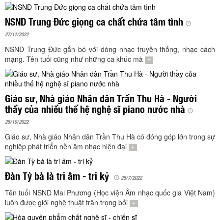
TÌM KIẾM
NSND Trung Đức giọng ca chất chứa tâm tình
Vận hành bởi QI Corp
27/11/2022
NSND Trung Đức gắn bó với dòng nhạc truyền thống, nhạc cách
mạng. Tên tuổi cũng như những ca khúc mà
+
Giáo sư, Nhà giáo Nhân dân Trần Thu Hà - Người
thầy của nhiều thế hệ nghệ sĩ piano nước nhà
25/10/2022
Giáo sư, Nhà giáo Nhân dân Trần Thu Hà có đóng góp lớn trong sự
nghiệp phát triển nền âm nhạc hiện đại
+
Đàn Tỳ bà là tri âm - tri kỷ
25/7/2022
Tên tuổi NSND Mai Phương (Học viện Âm nhạc quốc gia Việt Nam)
luôn được giới nghệ thuật trân trọng bởi
+