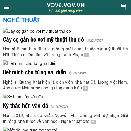
VOV6.VOV.VN
VOV6.VOV.VN
Một thế giới rung cảm
NGHỆ THUẬT
CHUYÊN MỤC
Khách VOV6
Cây cọ gắn bó với mỹ thuật thủ đô
25/7/2021
Họa sĩ Phạm Kim Bình là gương mặt quen thuộc của mỹ thuật Hà
Văn học
Nội. Thiên nhiên, tĩnh vật trong tranh Phạm
+
Nghệ thuật
Hết mình cho từng vai diễn
22/7/2021
Nghệ sĩ Quang Khải hiện là diễn viên Nhà hát Cải lương Việt Nam.
Sân khấu
Anh được Nhà nước phong tặng danh hiệu
+
Thiếu nhi
Ký thác hồn vào đá
18/7/2021
Kết nối VOV6
Năm 2012, nhà điêu khắc Nguyễn Phú Cường vinh dự nhận Giải
thưởng Nhà nước về Văn học - Nghệ thuật cho
+