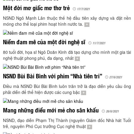
TÌM KIẾM
Một đời mơ giấc mơ thơ trẻ
17/7/2021
Vận hành bởi QI Corp
NSND Ngô Mạnh Lân thuộc thế hệ đầu tiên xây dựng và đặt nền
móng cho thể loại phim hoạt hình nước ta.
+
Niềm đam mê của một đời nghệ sĩ
11/7/2021
80 tuổi đời, họa sĩ Ngô Doãn Kinh đã tạo dựng cho mình một gia tài
nghệ thuật phong phú, đa dạng, nhất
+
NSND Bùi Bài Bình với phim “Nhà tiên tri”
27/6/2021
Điều mà NSND Bùi Bài Bình luôn trăn trở là đạo diễn yêu cầu ông
phải diễn để thể hiện được các cung bậc
+
Mang những điều mới mẻ cho sân khấu
26/6/2021
NSND, đạo diễn Phạm Thị Thành (nguyên Giám đốc Nhà hát Tuổi
trẻ, nguyên Phó Cục trưởng Cục nghệ thuật
+